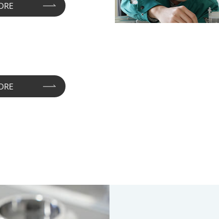
ORE
ORE