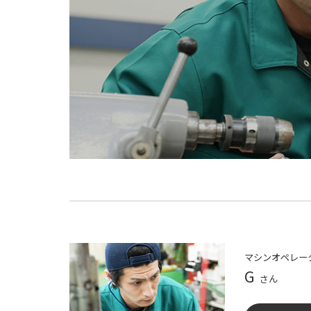
マシンオペレー
G
さん