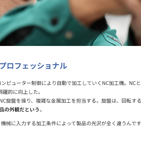
のプロフェッショナル
ーター制御により自動で加工していくNC加工機。NCとは数値制御（
飛躍的に向上した。
のNC旋盤を操り、複雑な金属加工を担当する。旋盤は、回転す
品の外観だという
。
、機械に入力する加工条件によって製品の光沢が全く違うんです
」