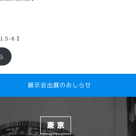
１５-６ 】
ら